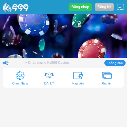
Đăng nhập
Đăng ký
Chào mừng Kv999 Casino
Chức Năng
ĐẠI LÝ
Nạp tiền
Rút tiền